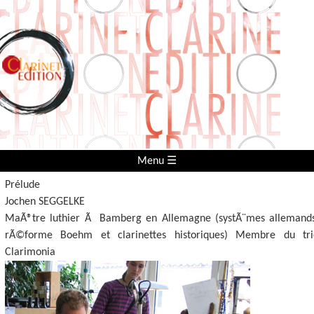
Menu ☰
Prélude
Jochen SEGGELKE
MaÃ®tre luthier Ã Bamberg en Allemagne (systÃ¨mes allemands
rÃ©forme Boehm et clarinettes historiques) Membre du tri
Clarimonia