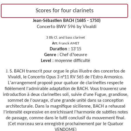
Scores for four clarinets
Jean-Sébastien BACH (1685 - 1750)
Concerto BWV 596 by Vivaldi
3 Bb Cl. and bass clarinet
Arr.
Franck AMET
Duration :
13'15
Genre :
Chef d?oeuvre
Level :
moyenne difficulté
J. S. BACH transcrit pour orgue le plus illustre des concertos de
Vivaldi, le Concerto Opus 3 n°11 RV 565 de l'Estro Armonico.
L'arrangement proposé pour quatuor de clarinettes respecte
fidèlement l'admirable adaptation de BACH. Vous trouverez une
introduction à deux clarinettes soli, suivie d'une Fugue, grandiose,
sommet de l'ouvrage, d'une grande unité dans sa conception
architecturale. Dans la magnifique sicilienne, BACH a rehaussé
l'intensité expressive en enrichissant l'harmonie de subtiles notes
de passage, comme dans le tutti conclusif du mouvement final.
(Cet morceau sera enregistré prochainement par le Quatuor
VENDOME)